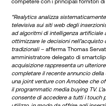
competere con i principali fornitori di
“Realytics analizza sistematicamente 
televisiva sui siti web degli inserzioni
ad algoritmi di intelligenza artificiale
ottimizzare le decisioni nell’acquisto 
tradizionali –
afferma Thomas Servat
amministratore delegato di smartcli
acquisizione rappresenta un ulterior
completare il recente annuncio della 
una joint venture con Amobee che of
il programmatic media buying TV. L’ac
consente di accedere a tutti i touch po
utilizzo, in modo da offrire agli inserz