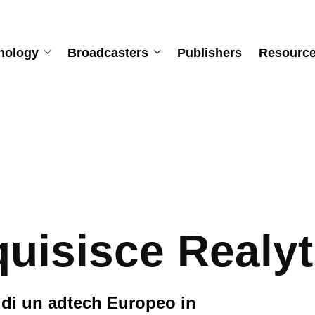
nology
Broadcasters
Publishers
Resourc
quisisce Realyt
e di un adtech Europeo in