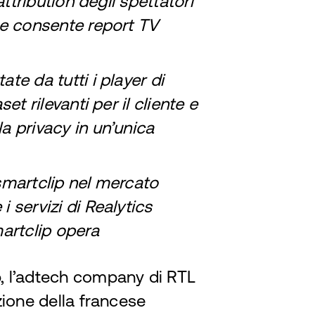
attribution degli spettatori
 e consente report TV
te da tutti i player di
et rilevanti per il cliente e
a privacy in un’unica
smartclip nel mercato
 servizi di Realytics
smartclip opera
, l’adtech company di RTL
zione della francese